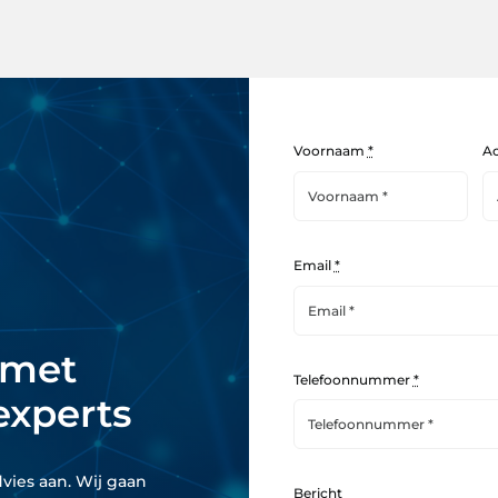
Voornaam
*
A
Email
*
 met
Telefoonnummer
*
experts
dvies aan. Wij gaan
Bericht