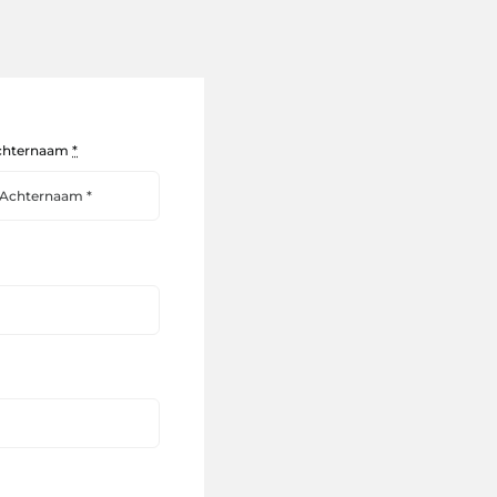
chternaam
*