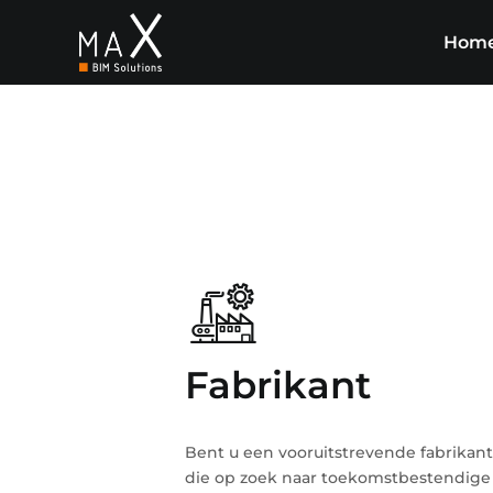
Skip
to
Hom
content
Fabrikant
Bent u een vooruitstrevende fabrikan
die op zoek naar toekomstbestendige