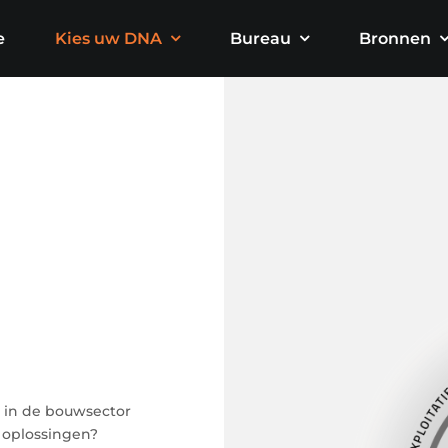
e
Kies uw DNA
Bureau
Bronnen
t in de bouwsector
 oplossingen?