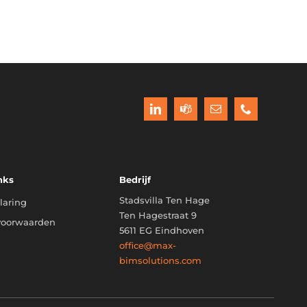
nks
Bedrijf
Stadsvilla Ten Hage
laring
Ten Hagestraat 9
voorwaarden
5611 EG Eindhoven
office@max-
bimsolutions.com