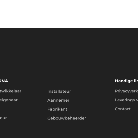
 DNA
Kies uw DNA
Handige li
twikkelaar
Privacyverk
Installateur
eigenaar
Leverings 
Aannemer
Contact
Fabrikant
teur
Gebouwbeheerder