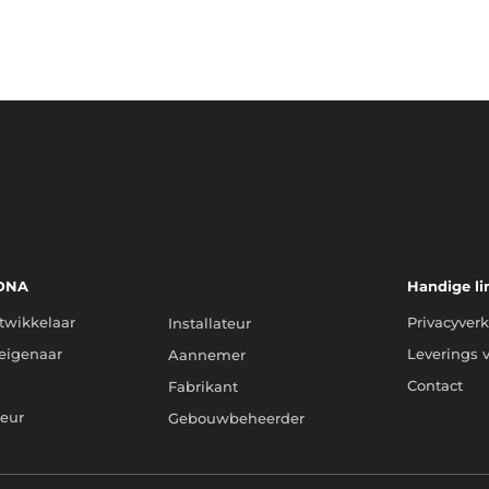
 DNA
Kies uw DNA
Handige li
twikkelaar
Privacyverk
Installateur
eigenaar
Leverings 
Aannemer
Contact
Fabrikant
teur
Gebouwbeheerder