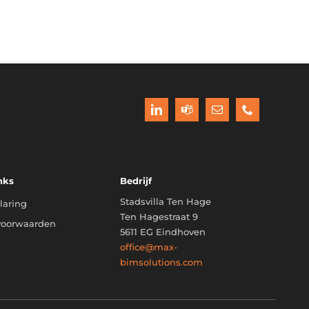
nks
Bedrijf
Stadsvilla Ten Hage
laring
Ten Hagestraat 9
voorwaarden
5611 EG Eindhoven
office@max-
bimsolutions.com