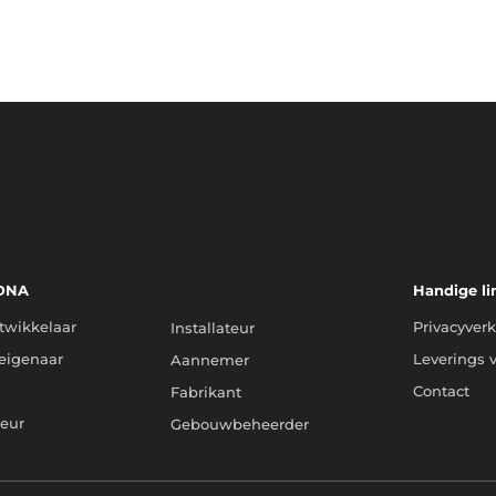
 DNA
Kies uw DNA
Handige li
twikkelaar
Privacyverk
Installateur
eigenaar
Leverings 
Aannemer
Contact
Fabrikant
teur
Gebouwbeheerder