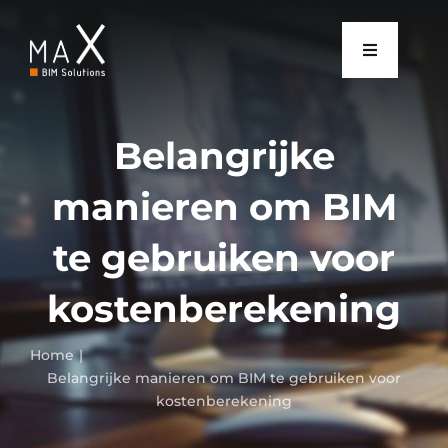
Skip
to
content
Toggle
Navigatio
Home
Belangrijke
manieren om BIM
Kies uw DNA
te gebruiken voor
Bureau
kostenberekening
Bronnen
Home
Belangrijke manieren om BIM te gebruiken voor
kostenberekening
Contact